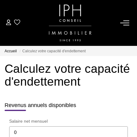
ESTIMER
ACHETER
Accueil
Calculez votre capacité d'endettement
Calculez votre capacité
LOUER
d'endettement
BIENS VENDUS
À PROPOS
Revenus annuels disponibles
Nous Rejoindre
Salaire net mensuel