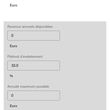
Euro
Revenus annuels disponibles
Euro
Plafond d'endettement
%
Annuité maximum possible
Euro