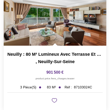
Neuilly : 80 M² Lumineux Avec Terrasse Et Vue Sans Vis-À-Vis
,
Neuilly-Sur-Seine
901 500 €
product.price.fees_charges.teaser
83
M²
Réf :
87103024C
3
Pièce(s)