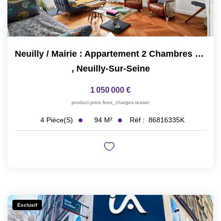
Neuilly / Mairie : Appartement 2 Chambres Refait À Neuf
,
Neuilly-Sur-Seine
1 050 000 €
product.price.fees_charges.teaser
94
M²
Réf :
86816335K
4
Pièce(s)
Exclusif