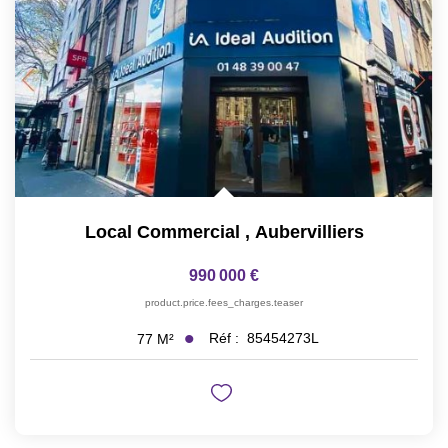
Local Commercial
,
Aubervilliers
990 000 €
product.price.fees_charges.teaser
Réf :
85454273L
77
M²