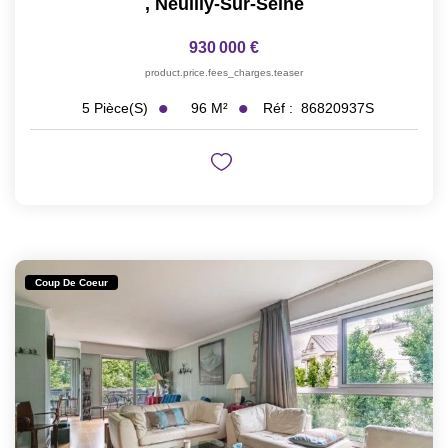
,
Neuilly-Sur-Seine
930 000 €
product.price.fees_charges.teaser
96
M²
Réf :
86820937S
5
Pièce(s)
Coup De Coeur