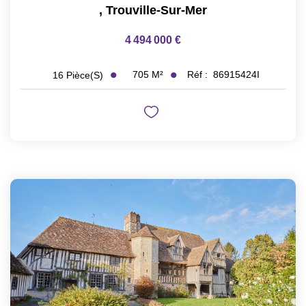
,
Trouville-Sur-Mer
4 494 000 €
705
M²
Réf :
86915424I
16
Pièce(s)