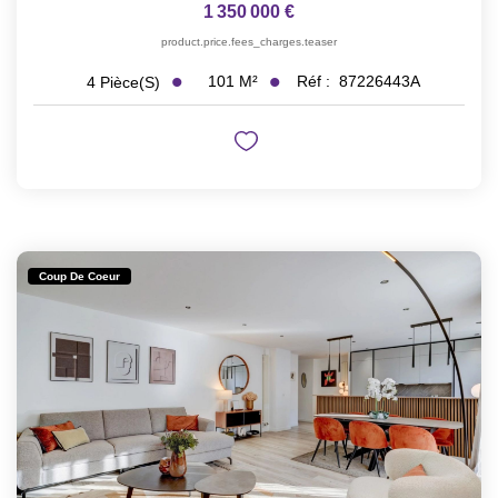
1 350 000 €
product.price.fees_charges.teaser
101
M²
Réf :
87226443A
4
Pièce(s)
Coup De Coeur