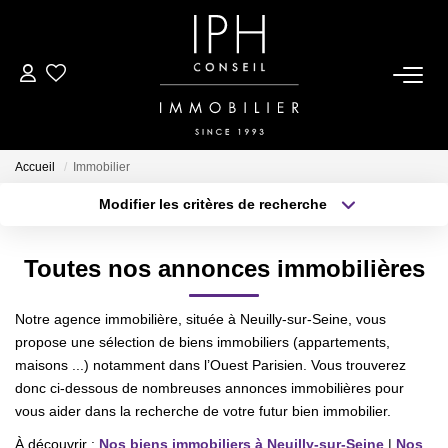
ESTIMER
ACHETER
Accueil
Immobilier
Modifier les critères de recherche
Type de transaction
Localisation
LOUER
Acheter
Localisation
Toutes nos annonces immobilières
Type de bien
BIENS VENDUS
Sélectionnez...
Surface min
Notre agence immobilière, située à Neuilly-sur-Seine, vous
Plus de critères
Budget max
À PROPOS
propose une sélection de biens immobiliers (appartements,
maisons ...) notamment dans l’Ouest Parisien. Vous trouverez
Créer une alerte
donc ci-dessous de nombreuses annonces immobilières pour
Nous Rejoindre
vous aider dans la recherche de votre futur bien immobilier.
À découvrir :
Nos biens immobiliers à Neuilly-sur-Seine
|
Nos