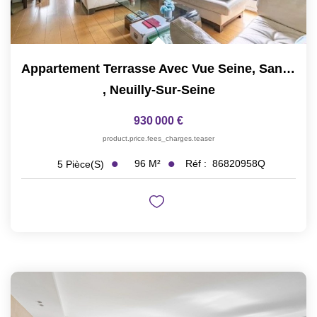
Appartement Terrasse Avec Vue Seine, Sans Vis-À-Vis
,
Neuilly-Sur-Seine
930 000 €
product.price.fees_charges.teaser
96
M²
Réf :
86820958Q
5
Pièce(s)