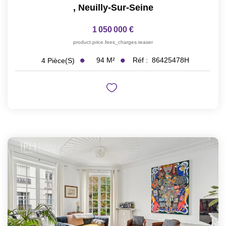
,
Neuilly-Sur-Seine
1 050 000 €
product.price.fees_charges.teaser
94
M²
Réf :
86425478H
4
Pièce(s)