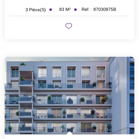
83
M²
Réf :
87030875B
3
Pièce(s)