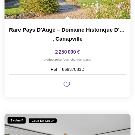
Rare Pays D'Auge – Domaine Historique D'exception Aux...
,
Canapville
2 250 000 €
product.price.fees_charges.teaser
Réf :
86837883D
Exclusif
Coup De Coeur