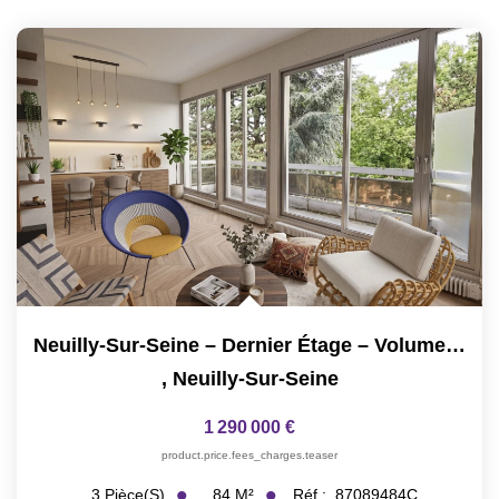
Neuilly-Sur-Seine – Dernier Étage – Volumes Exceptionnels...
,
Neuilly-Sur-Seine
1 290 000 €
product.price.fees_charges.teaser
84
M²
Réf :
87089484C
3
Pièce(s)