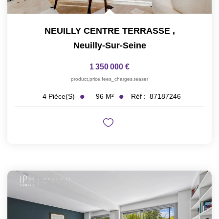
NEUILLY CENTRE TERRASSE
,
Neuilly-Sur-Seine
1 350 000 €
product.price.fees_charges.teaser
96
M²
Réf :
87187246
4
Pièce(s)