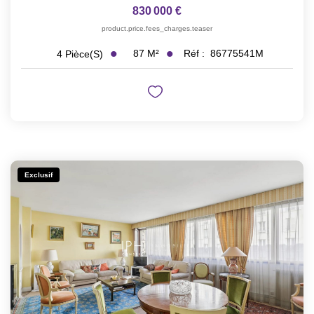
830 000 €
product.price.fees_charges.teaser
87
M²
Réf :
86775541M
4
Pièce(s)
Exclusif