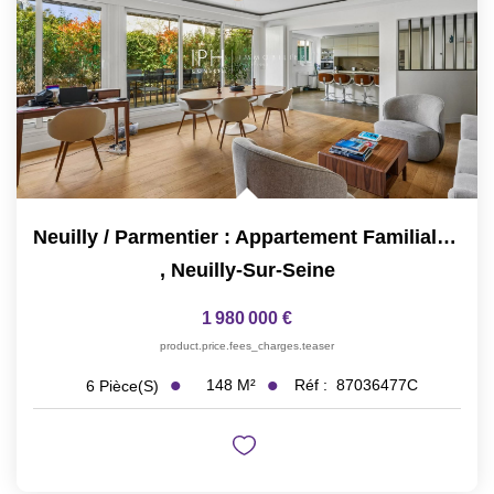
Neuilly / Parmentier : Appartement Familial Full Pasteur,...
,
Neuilly-Sur-Seine
1 980 000 €
product.price.fees_charges.teaser
148
M²
Réf :
87036477C
6
Pièce(s)