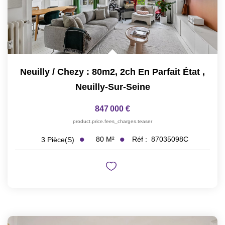
Neuilly / Chezy : 80m2, 2ch En Parfait État
,
Neuilly-Sur-Seine
847 000 €
product.price.fees_charges.teaser
80
M²
Réf :
87035098C
3
Pièce(s)