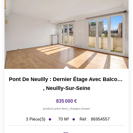
Pont De Neuilly : Dernier Étage Avec Balcon, 2ch
,
Neuilly-Sur-Seine
835 000 €
product.price.fees_charges.teaser
70
M²
Réf :
86954557
3
Pièce(s)