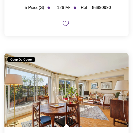
126
M²
Réf :
86890990
5
Pièce(s)
Coup De Coeur