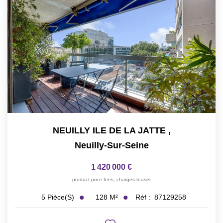
NEUILLY ILE DE LA JATTE
,
Neuilly-Sur-Seine
1 420 000 €
product.price.fees_charges.teaser
128
M²
Réf :
87129258
5
Pièce(s)