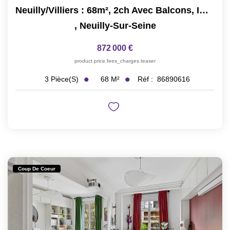
Neuilly/Villiers : 68m², 2ch Avec Balcons, Immeuble Neuf
,
Neuilly-Sur-Seine
872 000 €
product.price.fees_charges.teaser
68
M²
Réf :
86890616
3
Pièce(s)
Coup De Coeur