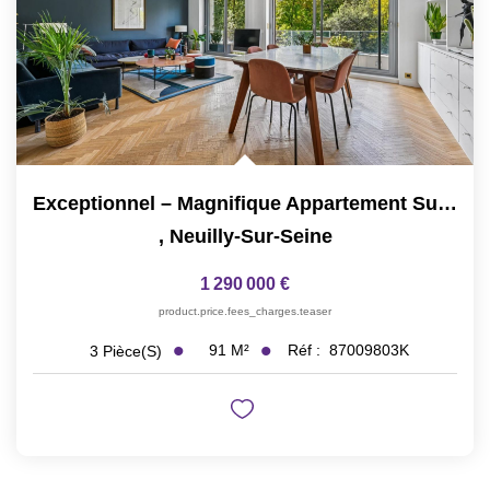
Exceptionnel – Magnifique Appartement Sur Le Boulevard...
,
Neuilly-Sur-Seine
1 290 000 €
product.price.fees_charges.teaser
91
M²
Réf :
87009803K
3
Pièce(s)