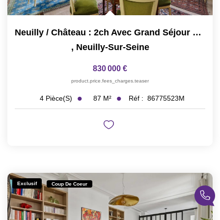
Neuilly / Château : 2ch Avec Grand Séjour Proche Commerces
,
Neuilly-Sur-Seine
830 000 €
product.price.fees_charges.teaser
87
M²
Réf :
86775523M
4
Pièce(s)
Exclusif
Coup De Coeur