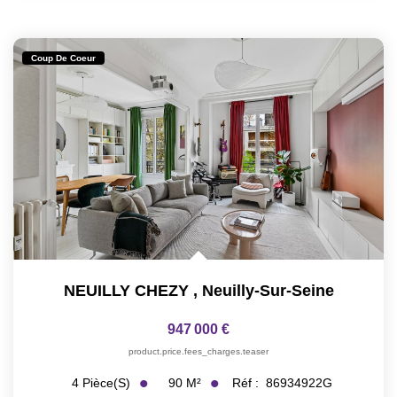
Coup De Coeur
NEUILLY CHEZY
,
Neuilly-Sur-Seine
947 000 €
product.price.fees_charges.teaser
90
M²
Réf :
86934922G
4
Pièce(s)