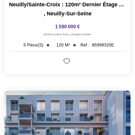
Neuilly/Sainte-Croix : 120m² Dernier Étage Avec Terrasse...
,
Neuilly-Sur-Seine
1 590 000 €
product.price.fees_charges.teaser
120
M²
Réf :
85998320E
5
Pièce(s)