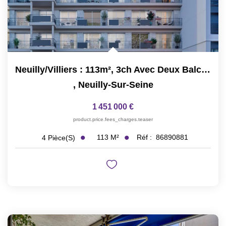
Neuilly/Villiers : 113m², 3ch Avec Deux Balcons, Immeuble...
,
Neuilly-Sur-Seine
1 451 000 €
product.price.fees_charges.teaser
113
M²
Réf :
86890881
4
Pièce(s)