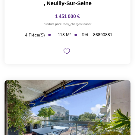
,
Neuilly-Sur-Seine
1 451 000 €
product.price.fees_charges.teaser
113
M²
Réf :
86890881
4
Pièce(s)