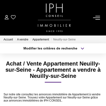
ESTIMER
ACHETER
Accueil
A vendre
Appartement
Neuilly-sur-Seine
Modifier les critères de recherche
Type de transaction
Localisation
LOUER
Acheter
Localisation
Achat / Vente Appartement Neuilly-
Type de bien
BIENS VENDUS
Sélectionnez...
Surface min
sur-Seine - Appartement a vendre à
Neuilly-sur-Seine
Plus de critères
Budget max
À PROPOS
Créer une alerte
Nous Rejoindre
Sur notre site consultez les annonces immobilière de Appartement à vendre
Neuilly-sur-Seine. Trouvez votre Appartement sur Neuilly-sur-Seine grâce
aux annonces immobilières de IPH CONSEIL.