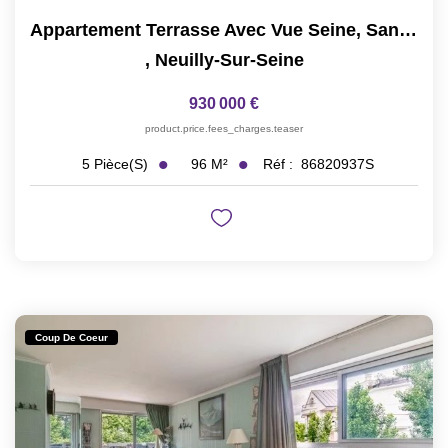
Appartement Terrasse Avec Vue Seine, Sans Vis-À-Vis
,
Neuilly-Sur-Seine
930 000 €
product.price.fees_charges.teaser
96
M²
Réf :
86820937S
5
Pièce(s)
Coup De Coeur