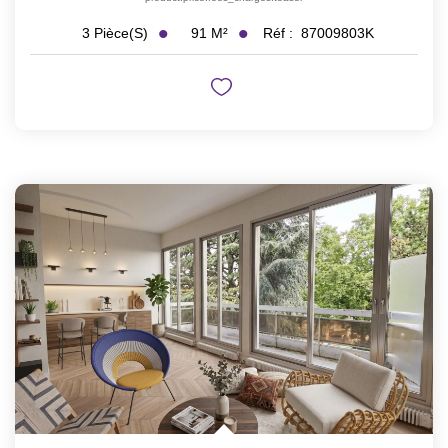
91
M²
Réf :
87009803K
3
Pièce(s)