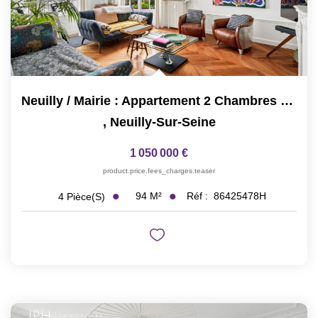
Neuilly / Mairie : Appartement 2 Chambres Possibilité 3
,
Neuilly-Sur-Seine
1 050 000 €
product.price.fees_charges.teaser
94
M²
Réf :
86425478H
4
Pièce(s)