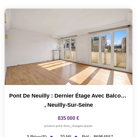
Pont De Neuilly : Dernier Étage Avec Balcon, 2ch
,
Neuilly-Sur-Seine
835 000 €
product.price.fees_charges.teaser
70
M²
Réf :
86954557
3
Pièce(s)