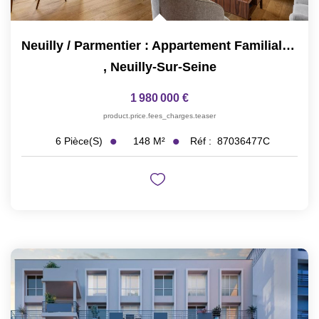
Neuilly / Parmentier : Appartement Familial Full Pasteur,...
,
Neuilly-Sur-Seine
1 980 000 €
product.price.fees_charges.teaser
148
M²
Réf :
87036477C
6
Pièce(s)