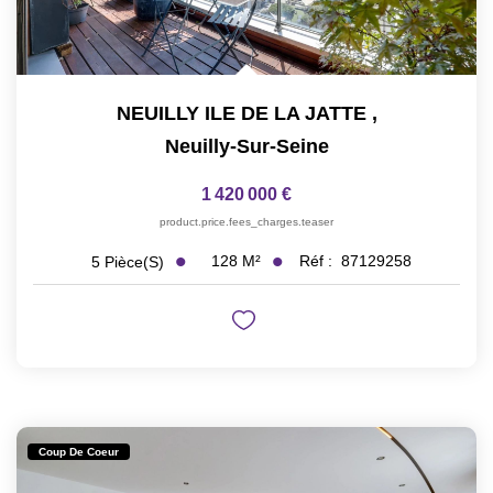
NEUILLY ILE DE LA JATTE
,
Neuilly-Sur-Seine
1 420 000 €
product.price.fees_charges.teaser
128
M²
Réf :
87129258
5
Pièce(s)
Coup De Coeur