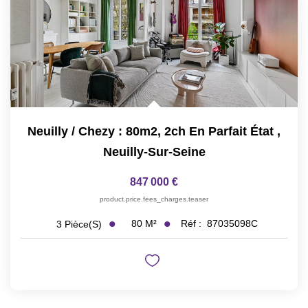
Neuilly / Chezy : 80m2, 2ch En Parfait État
,
Neuilly-Sur-Seine
847 000 €
product.price.fees_charges.teaser
80
M²
Réf :
87035098C
3
Pièce(s)