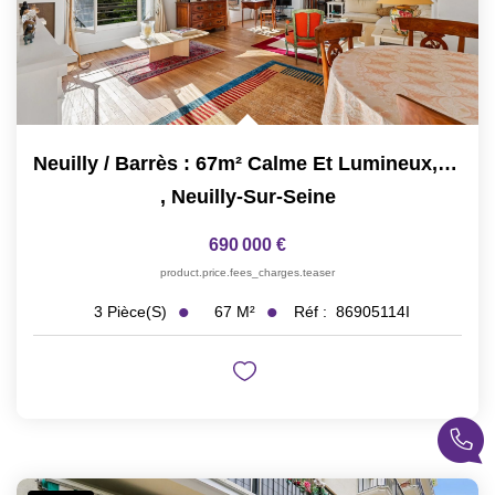
Neuilly / Barrès : 67m² Calme Et Lumineux, Possibilité 2ch
,
Neuilly-Sur-Seine
690 000 €
product.price.fees_charges.teaser
67
M²
Réf :
86905114I
3
Pièce(s)