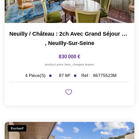
Neuilly / Château : 2ch Avec Grand Séjour Proche Commerces
,
Neuilly-Sur-Seine
830 000 €
product.price.fees_charges.teaser
87
M²
Réf :
86775523M
4
Pièce(s)
Exclusif