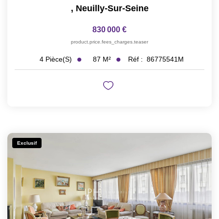
,
Neuilly-Sur-Seine
830 000 €
product.price.fees_charges.teaser
87
M²
Réf :
86775541M
4
Pièce(s)
Exclusif