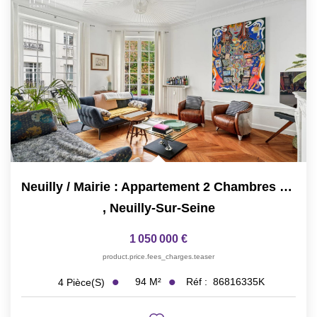
Neuilly / Mairie : Appartement 2 Chambres Refait À Neuf
,
Neuilly-Sur-Seine
1 050 000 €
product.price.fees_charges.teaser
94
M²
Réf :
86816335K
4
Pièce(s)