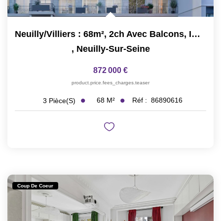
Neuilly/Villiers : 68m², 2ch Avec Balcons, Immeuble Neuf
,
Neuilly-Sur-Seine
872 000 €
product.price.fees_charges.teaser
68
M²
Réf :
86890616
3
Pièce(s)
Coup De Coeur