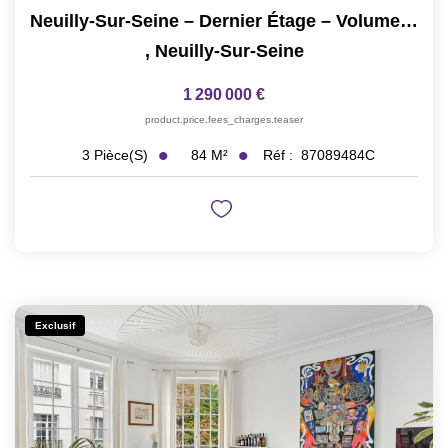
Neuilly-Sur-Seine – Dernier Étage – Volumes Exceptionnels...
,
Neuilly-Sur-Seine
1 290 000 €
product.price.fees_charges.teaser
84
M²
Réf :
87089484C
3
Pièce(s)
Exclusif