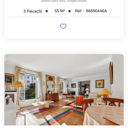
product.price.fees_charges.teaser
55
M²
Réf :
86890446A
3
Pièce(s)