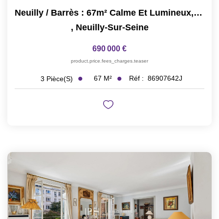
Neuilly / Barrès : 67m² Calme Et Lumineux, Possibilité 2ch
,
Neuilly-Sur-Seine
690 000 €
product.price.fees_charges.teaser
67
M²
Réf :
86907642J
3
Pièce(s)