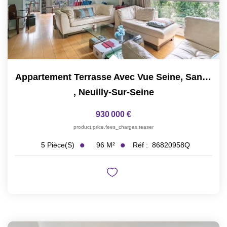
Appartement Terrasse Avec Vue Seine, Sans Vis-À-Vis
,
Neuilly-Sur-Seine
930 000 €
product.price.fees_charges.teaser
96
M²
Réf :
86820958Q
5
Pièce(s)