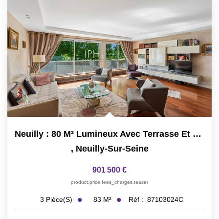
Neuilly : 80 M² Lumineux Avec Terrasse Et Vue Sans Vis-À-Vis
,
Neuilly-Sur-Seine
901 500 €
product.price.fees_charges.teaser
83
M²
Réf :
87103024C
3
Pièce(s)