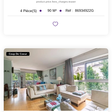
product.price.fees_charges.teaser
90
M²
Réf :
86934922G
4
Pièce(s)
Coup De Coeur