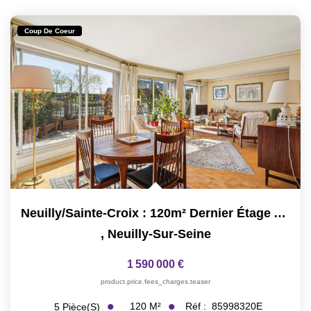
Coup De Coeur
Neuilly/Sainte-Croix : 120m² Dernier Étage Avec Terrasse...
,
Neuilly-Sur-Seine
1 590 000 €
product.price.fees_charges.teaser
120
M²
Réf :
85998320E
5
Pièce(s)