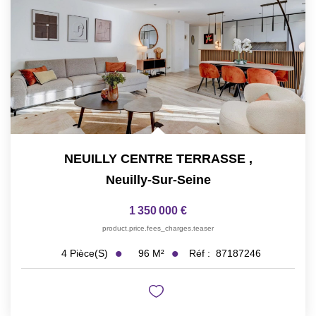
NEUILLY CENTRE TERRASSE
,
Neuilly-Sur-Seine
1 350 000 €
product.price.fees_charges.teaser
96
M²
Réf :
87187246
4
Pièce(s)