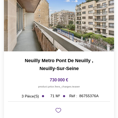
Neuilly Metro Pont De Neuilly
,
Neuilly-Sur-Seine
730 000 €
product.price.fees_charges.teaser
71
M²
Réf :
86755376A
3
Pièce(s)