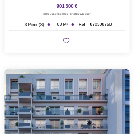
901 500 €
product.price.fees_charges.teaser
83
M²
Réf :
87030875B
3
Pièce(s)