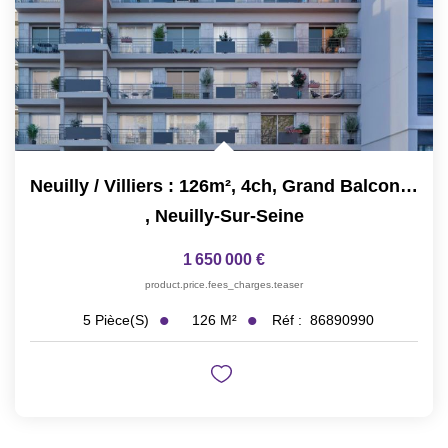
Neuilly / Villiers : 126m², 4ch, Grand Balcon, Immeuble Neuf
,
Neuilly-Sur-Seine
1 650 000 €
product.price.fees_charges.teaser
126
M²
Réf :
86890990
5
Pièce(s)