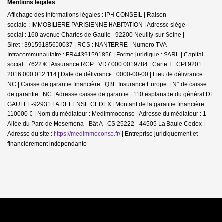
Mentions légales
Affichage des informations légales : IPH CONSEIL | Raison
sociale : IMMOBILIERE PARISIENNE HABITATION | Adresse siège
social : 160 avenue Charles de Gaulle - 92200 Neuilly-sur-Seine |
Siret : 39159185600037 | RCS : NANTERRE | Numero TVA
Intracommunautaire : FR44391591856 | Forme juridique : SARL | Capital
social : 7622 € | Assurance RCP : VD7.000.0019784 |
Carte T : CPI 9201
2016 000 012 114 | Date de délivrance : 0000-00-00 | Lieu de délivrance :
NC | Caisse de garantie financière : QBE Insurance Europe. | N° de caisse
de garantie : NC | Adresse caisse de garantie : 110 esplanade du général DE
GAULLE-92931 LA DEFENSE CEDEX | Montant de la garantie financière :
110000 € | Nom du médiateur : Medimmoconso | Adresse du médiateur : 1
Allée du Parc de Mesemena - Bât A - CS 25222 - 44505 La Baule Cedex |
Adresse du site :
https://medimmoconso.fr/
|
Entreprise juridiquement et
financièrement indépendante