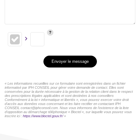
Envoyer le message
« Les informations recueillies sur ce formulaire sont enregistrées dans un fichier
informatisé par IPH CONSEIL pour gérer votre demande de contact. Elles sont
conservées pour la durée nécessaire à la gestion de la relation client dans le respect
des prescriptions légales applicables et sont destinées à nos conseillers
Conformément à la loi « informatique et libertés », vous pouvez exercer votre droit
d'accès aux données vous concernant et les faire rectifier en contactant IPH
CONSEIL contact@iphconseil.com. Nous vous informons de l'existence de la liste
d'opposition au démarchage téléphonique « Bloctel », sur laquelle vous pouvez vous
inscrire ici :
https://www.bloctel.gouv.fr/
»