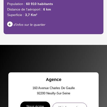
Population :
60 910 habitants
Distance de l'aéroport :
6 km
Superficie :
3,7 Km²
+
d'infos sur le quartier
DENSITÉ DE POPULATION
ENFANTS ET ADOLESCENTS
AGE MOYEN
REVENU MENSUEL PAR
MÉNAGE
TAUX DE PROPRIÉTAIRES
TAUX D'HABITATION
Agence
TAXE FONCIÈRE
PART DES MÉNAGES SANS
VOITURE
160 Avenue Charles De Gaulle
92200
Neuilly-Sur-Seine
DISTANCE DE L'AÉROPORT :
SUPERFICIE :
Nous écrire