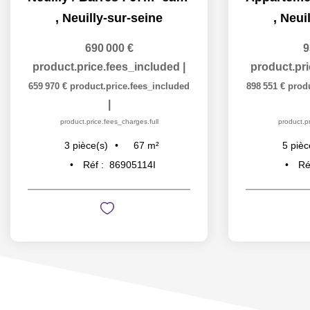
,
Neuilly-sur-seine
,
Neuil
690 000 €
9
product.price.fees_included
|
product.pr
659 970 €
product.price.fees_included
898 551 €
prod
|
product.price.fees_charges.full
product.pr
67
m²
3
pièce(s)
5
pièc
Réf :
86905114I
Ré