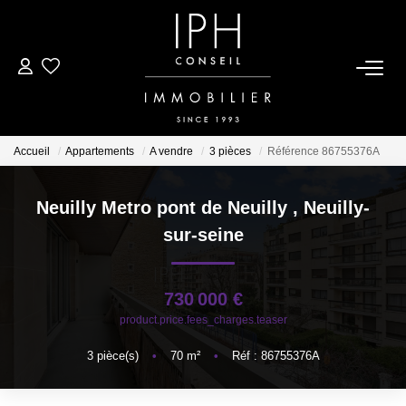
ESTIMER
ACHETER
Accueil
Appartements
A vendre
3 pièces
Référence 86755376A
LOUER
Neuilly Metro pont de Neuilly
,
Neuilly-
sur-seine
BIENS VENDUS
730 000 €
À PROPOS
product.price.fees_charges.teaser
Nous Rejoindre
3
pièce(s)
•
70
m²
•
Réf : 86755376A