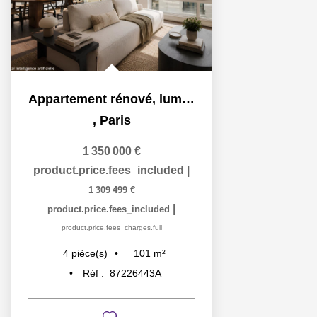
Appartement rénové, lumineux et proche commodités
,
Paris
1 350 000 €
product.price.fees_included
|
1 309 499 €
|
product.price.fees_included
product.price.fees_charges.full
101
m²
4
pièce(s)
Réf :
87226443A