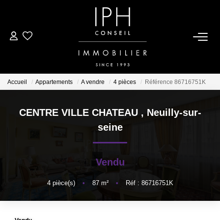
ESTIMER
ACHETER
Accueil
Appartements
A vendre
4 pièces
Référence 86716751K
LOUER
CENTRE VILLE CHATEAU
,
Neuilly-sur-
seine
BIENS VENDUS
Vendu
À PROPOS
4
pièce(s)
•
87
m²
•
Réf : 86716751K
Nous Rejoindre