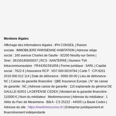
Mentions légales
Affichage des informations légales : IPH CONSEIL | Raison
sociale : IMMOBILIERE PARISIENNE HABITATION | Adresse siège
social : 160 avenue Charles de Gaulle - 92200 Neuilly-sur-Seine |
Siret : 39159185600037 | RCS : NANTERRE | Numero TVA
Intracommunautaire : FR44391591856 | Forme juridique : SARL | Capital
social : 7622 € | Assurance RCP : VD7.000.0019784 |
Carte T : CPI 9201
2016 000 012 114 | Date de délivrance : 0000-00-00 | Lieu de délivrance :
NC | Caisse de garantie financière : QBE Insurance Europe. | N° de caisse
de garantie : NC | Adresse caisse de garantie : 110 esplanade du général DE
GAULLE-92931 LA DEFENSE CEDEX | Montant de la garantie financière :
110000 € | Nom du médiateur : Medimmoconso | Adresse du médiateur : 1
Allée du Parc de Mesemena - Bât A - CS 25222 - 44505 La Baule Cedex |
Adresse du site :
https://medimmoconso.fr/
|
Entreprise juridiquement et
financièrement indépendante