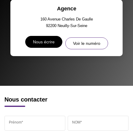
Agence
TAXE FONCIÈRE
PART DES MÉNAGES SANS
VOITURE
160 Avenue Charles De Gaulle
92200
Neuilly-Sur-Seine
DISTANCE DE L'AÉROPORT :
SUPERFICIE :
Nous écrire
Voir le numéro
RÉSULTATS DES LYCÉES
ECOLES ET CRÈCHES
RESTAURANTS ET CAFÉS
COMMERCES
MÉDECINS
Nous contacter
Prénom*
NOM*