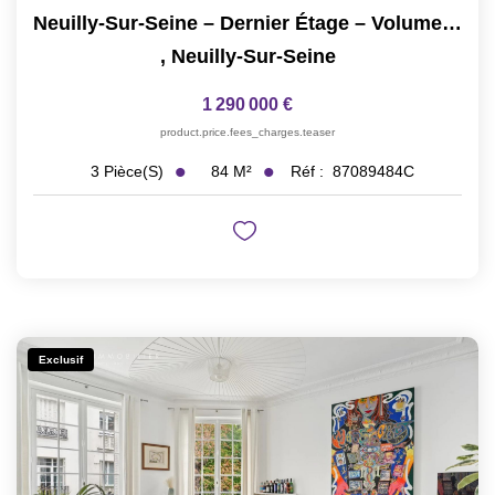
Neuilly-Sur-Seine – Dernier Étage – Volumes Exceptionnels...
,
Neuilly-Sur-Seine
1 290 000 €
product.price.fees_charges.teaser
84
M²
Réf :
87089484C
3
Pièce(s)
Exclusif