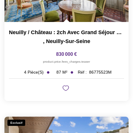
Neuilly / Château : 2ch Avec Grand Séjour Proche Commerces
,
Neuilly-Sur-Seine
830 000 €
product.price.fees_charges.teaser
87
M²
Réf :
86775523M
4
Pièce(s)
Exclusif