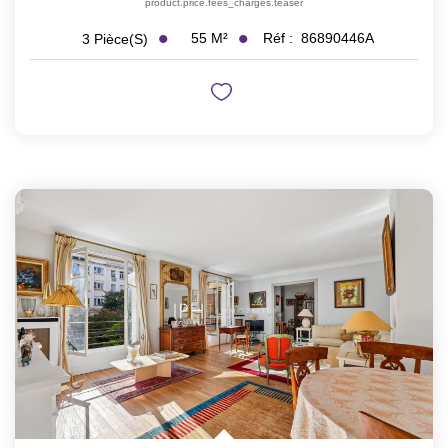
product.price.fees_charges.teaser
55
M²
Réf :
86890446A
3
Pièce(s)