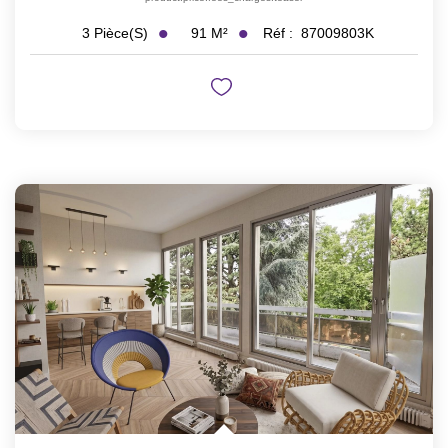
91
M²
Réf :
87009803K
3
Pièce(s)