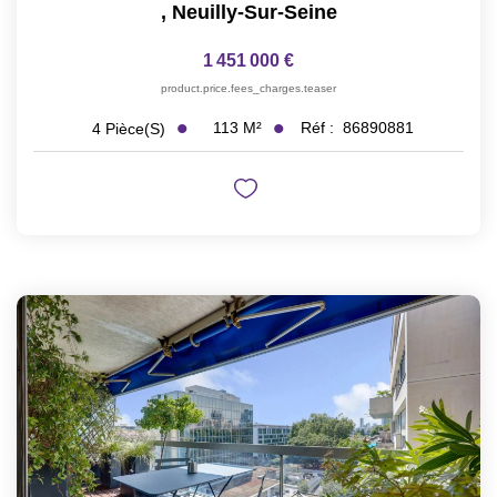
,
Neuilly-Sur-Seine
1 451 000 €
product.price.fees_charges.teaser
113
M²
Réf :
86890881
4
Pièce(s)