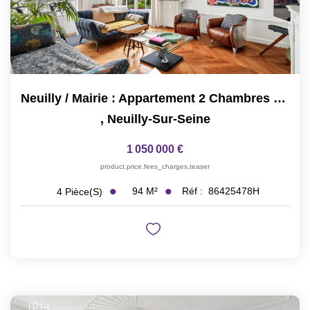
Neuilly / Mairie : Appartement 2 Chambres Possibilité 3
,
Neuilly-Sur-Seine
1 050 000 €
product.price.fees_charges.teaser
94
M²
Réf :
86425478H
4
Pièce(s)