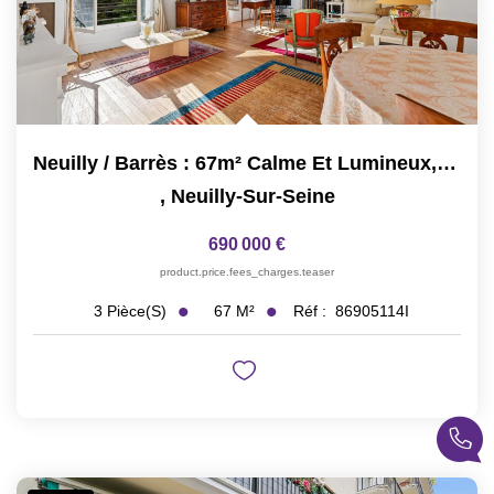
Neuilly / Barrès : 67m² Calme Et Lumineux, Possibilité 2ch
,
Neuilly-Sur-Seine
690 000 €
product.price.fees_charges.teaser
67
M²
Réf :
86905114I
3
Pièce(s)