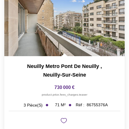
Neuilly Metro Pont De Neuilly
,
Neuilly-Sur-Seine
730 000 €
product.price.fees_charges.teaser
71
M²
Réf :
86755376A
3
Pièce(s)