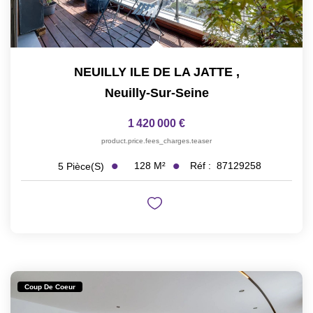
NEUILLY ILE DE LA JATTE
,
Neuilly-Sur-Seine
1 420 000 €
product.price.fees_charges.teaser
128
M²
Réf :
87129258
5
Pièce(s)
Coup De Coeur