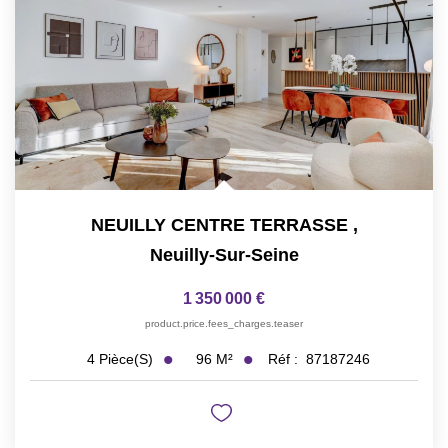
NEUILLY CENTRE TERRASSE
,
Neuilly-Sur-Seine
1 350 000 €
product.price.fees_charges.teaser
96
M²
Réf :
87187246
4
Pièce(s)