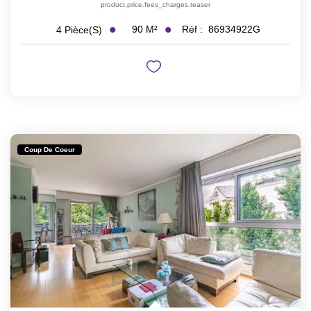
product.price.fees_charges.teaser
90
M²
Réf :
86934922G
4
Pièce(s)
Coup De Coeur