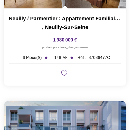
Neuilly / Parmentier : Appartement Familial Full Pasteur,...
,
Neuilly-Sur-Seine
1 980 000 €
product.price.fees_charges.teaser
148
M²
Réf :
87036477C
6
Pièce(s)