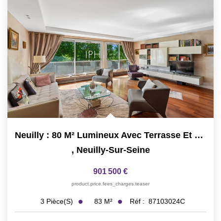
Neuilly : 80 M² Lumineux Avec Terrasse Et Vue Sans Vis-À-Vis
,
Neuilly-Sur-Seine
901 500 €
product.price.fees_charges.teaser
83
M²
Réf :
87103024C
3
Pièce(s)