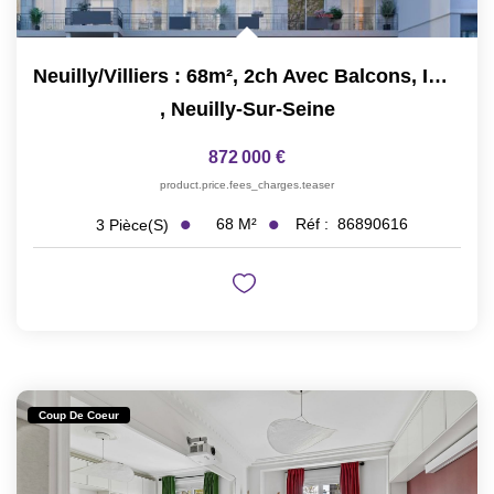
Neuilly/Villiers : 68m², 2ch Avec Balcons, Immeuble Neuf
,
Neuilly-Sur-Seine
872 000 €
product.price.fees_charges.teaser
68
M²
Réf :
86890616
3
Pièce(s)
Coup De Coeur