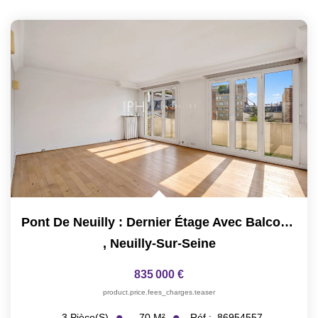
Pont De Neuilly : Dernier Étage Avec Balcon, 2ch
,
Neuilly-Sur-Seine
835 000 €
product.price.fees_charges.teaser
70
M²
Réf :
86954557
3
Pièce(s)