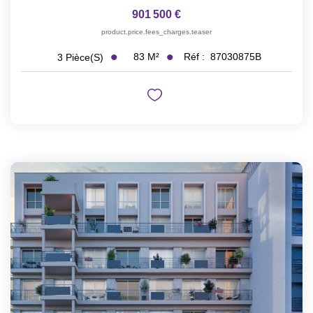
901 500 €
product.price.fees_charges.teaser
83
M²
Réf :
87030875B
3
Pièce(s)