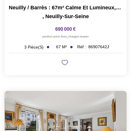
Neuilly / Barrès : 67m² Calme Et Lumineux, Possibilité 2ch
,
Neuilly-Sur-Seine
690 000 €
product.price.fees_charges.teaser
67
M²
Réf :
86907642J
3
Pièce(s)