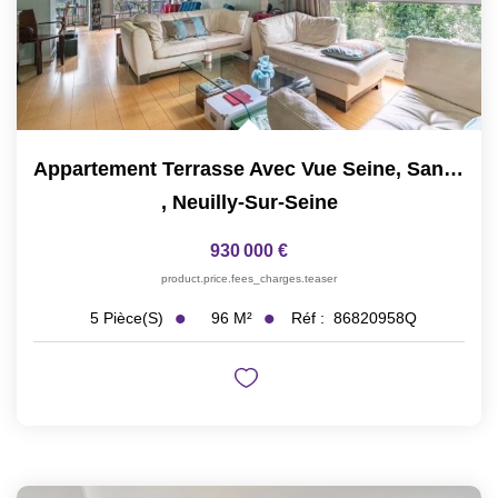
Appartement Terrasse Avec Vue Seine, Sans Vis-À-Vis
,
Neuilly-Sur-Seine
930 000 €
product.price.fees_charges.teaser
96
M²
Réf :
86820958Q
5
Pièce(s)