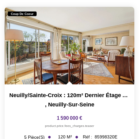
Coup De Coeur
Neuilly/Sainte-Croix : 120m² Dernier Étage Avec Terrasse...
,
Neuilly-Sur-Seine
1 590 000 €
product.price.fees_charges.teaser
120
M²
Réf :
85998320E
5
Pièce(s)