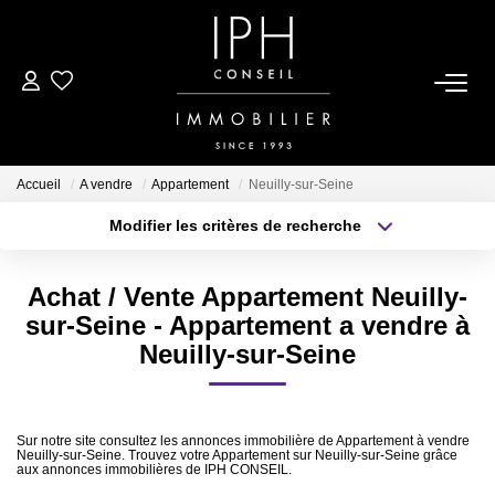
ESTIMER
ACHETER
Accueil
A vendre
Appartement
Neuilly-sur-Seine
Modifier les critères de recherche
Type de transaction
Localisation
LOUER
Acheter
Localisation
Achat / Vente Appartement Neuilly-
Type de bien
BIENS VENDUS
Sélectionnez...
Surface min
sur-Seine - Appartement a vendre à
Neuilly-sur-Seine
Plus de critères
Budget max
À PROPOS
Créer une alerte
Nous Rejoindre
Sur notre site consultez les annonces immobilière de Appartement à vendre
Neuilly-sur-Seine. Trouvez votre Appartement sur Neuilly-sur-Seine grâce
aux annonces immobilières de IPH CONSEIL.