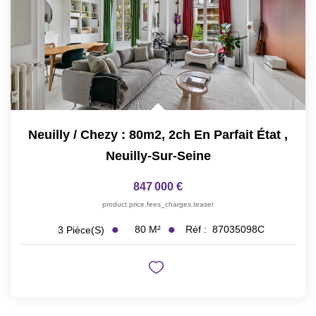
Neuilly / Chezy : 80m2, 2ch En Parfait État
,
Neuilly-Sur-Seine
847 000 €
product.price.fees_charges.teaser
80
M²
Réf :
87035098C
3
Pièce(s)