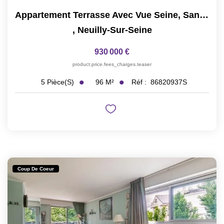
Appartement Terrasse Avec Vue Seine, Sans Vis-À-Vis
,
Neuilly-Sur-Seine
930 000 €
product.price.fees_charges.teaser
96
M²
Réf :
86820937S
5
Pièce(s)
Coup De Coeur