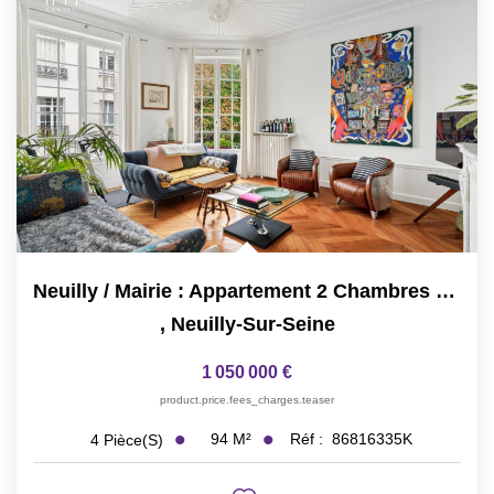
Neuilly / Mairie : Appartement 2 Chambres Refait À Neuf
,
Neuilly-Sur-Seine
1 050 000 €
product.price.fees_charges.teaser
94
M²
Réf :
86816335K
4
Pièce(s)