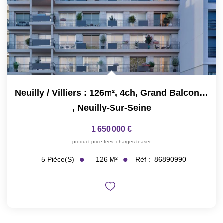
Neuilly / Villiers : 126m², 4ch, Grand Balcon, Immeuble Neuf
,
Neuilly-Sur-Seine
1 650 000 €
product.price.fees_charges.teaser
126
M²
Réf :
86890990
5
Pièce(s)