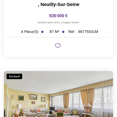
,
Neuilly-Sur-Seine
830 000 €
product.price.fees_charges.teaser
87
M²
Réf :
86775541M
4
Pièce(s)
Exclusif